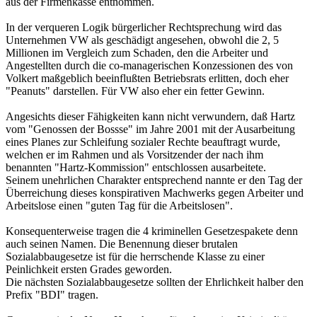
aus der Firmenkasse entnommen.
In der verqueren Logik bürgerlicher Rechtsprechung wird das
Unternehmen VW als geschädigt angesehen, obwohl die 2, 5
Millionen im Vergleich zum Schaden, den die Arbeiter und
Angestellten durch die co-managerischen Konzessionen des von
Volkert maßgeblich beeinflußten Betriebsrats erlitten, doch eher
"Peanuts" darstellen. Für VW also eher ein fetter Gewinn.
Angesichts dieser Fähigkeiten kann nicht verwundern, daß Hartz
vom "Genossen der Bossse" im Jahre 2001 mit der Ausarbeitung
eines Planes zur Schleifung sozialer Rechte beauftragt wurde,
welchen er im Rahmen und als Vorsitzender der nach ihm
benannten "Hartz-Kommission" entschlossen ausarbeitete.
Seinem unehrlichen Charakter entsprechend nannte er den Tag der
Überreichung dieses konspirativen Machwerks gegen Arbeiter und
Arbeitslose einen "guten Tag für die Arbeitslosen".
Konsequenterweise tragen die 4 kriminellen Gesetzespakete denn
auch seinen Namen. Die Benennung dieser brutalen
Sozialabbaugesetze ist für die herrschende Klasse zu einer
Peinlichkeit ersten Grades geworden.
Die nächsten Sozialabbaugesetze sollten der Ehrlichkeit halber den
Prefix "BDI" tragen.