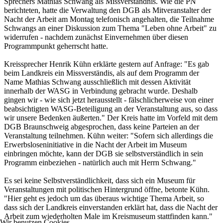
Sprechers Mathias Schwang als Missverständnis. Wie die PN
berichteten, hatte die Verwaltung den DGB als Mitveranstalter der
Nacht der Arbeit am Montag telefonisch angehalten, die Teilnahme
Schwangs an einer Diskussion zum Thema "Leben ohne Arbeit" zu
widerrufen - nachdem zunächst Einvernehmen über diesen
Programmpunkt geherrscht hatte.
Kreissprecher Henrik Kühn erklärte gestern auf Anfrage: "Es gab
beim Landkreis ein Missverständis, als auf dem Programm der
Name Mathias Schwang ausschließlich mit dessen Aktivität
innerhalb der WASG in Verbindung gebracht wurde. Deshalb
gingen wir - wie sich jetzt herausstellt - fälschlicherweise von einer
beabsichtigten WASG-Beteiligung an der Veranstaltung aus, so dass
wir unsere Bedenken äußerten." Der Kreis hatte im Vorfeld mit dem
DGB Braunschweig abgesprochen, dass keine Parteien an der
Veranstaltung teilnehmen. Kühn weiter: "Sofern sich allerdings die
Erwerbsloseninitiative in die Nacht der Arbeit im Museum
einbringen möchte, kann der DGB sie selbstverständlich in sein
Programm einbeziehen - natürlich auch mit Herrn Schwang."
Es sei keine Selbstverständlichkeit, dass sich ein Museum für
Veranstaltungen mit politischen Hintergrund öffne, betonte Kühn.
"Hier geht es jedoch um das überaus wichtige Thema Arbeit, so
dass sich der Landkreis einverstanden erklärt hat, dass die Nacht der
Arbeit zum wiederholten Male im Kreismuseum stattfinden kann."
Wir benutzen Cookies