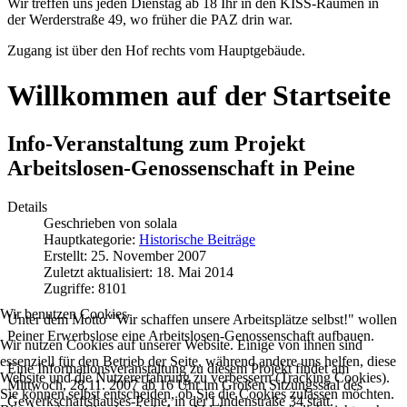
Wir treffen uns jeden Dienstag ab 18 Ihr in den KISS-Räumen in
der Werderstraße 49, wo früher die PAZ drin war.
Zugang ist über den Hof rechts vom Hauptgebäude.
Willkommen auf der Startseite
Info-Veranstaltung zum Projekt
Arbeitslosen-Genossenschaft in Peine
Details
Geschrieben von
solala
Hauptkategorie:
Historische Beiträge
Erstellt: 25. November 2007
Zuletzt aktualisiert: 18. Mai 2014
Zugriffe: 8101
Wir benutzen Cookies
Unter dem Motto "Wir schaffen unsere Arbeitsplätze selbst!" wollen
Peiner Erwerbslose eine Arbeitslosen-Genossenschaft aufbauen.
Wir nutzen Cookies auf unserer Website. Einige von ihnen sind
essenziell für den Betrieb der Seite, während andere uns helfen, diese
Eine Informationsveranstaltung zu diesem Projekt findet am
Website und die Nutzererfahrung zu verbessern (Tracking Cookies).
Mittwoch, 28.11. 2007 ab 16 Uhr im Großen Sitzungssaal des
Sie können selbst entscheiden, ob Sie die Cookies zulassen möchten.
Gewerkschaftshauses-Peine, in der Lindenstraße 34 statt.