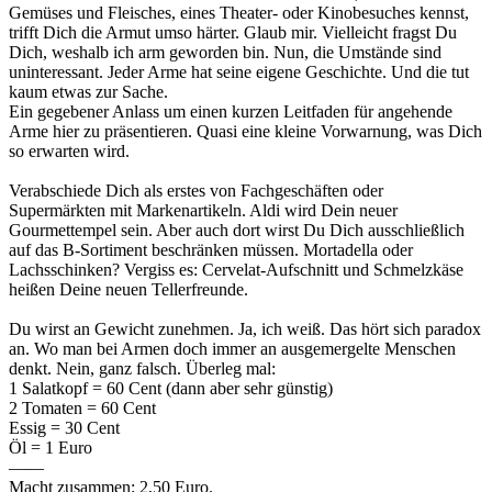
Gemüses und Fleisches, eines Theater- oder Kinobesuches kennst,
trifft Dich die Armut umso härter. Glaub mir. Vielleicht fragst Du
Dich, weshalb ich arm geworden bin. Nun, die Umstände sind
uninteressant. Jeder Arme hat seine eigene Geschichte. Und die tut
kaum etwas zur Sache.
Ein gegebener Anlass um einen kurzen Leitfaden für angehende
Arme hier zu präsentieren. Quasi eine kleine Vorwarnung, was Dich
so erwarten wird.
Verabschiede Dich als erstes von Fachgeschäften oder
Supermärkten mit Markenartikeln. Aldi wird Dein neuer
Gourmettempel sein. Aber auch dort wirst Du Dich ausschließlich
auf das B-Sortiment beschränken müssen. Mortadella oder
Lachsschinken? Vergiss es: Cervelat-Aufschnitt und Schmelzkäse
heißen Deine neuen Tellerfreunde.
Du wirst an Gewicht zunehmen. Ja, ich weiß. Das hört sich paradox
an. Wo man bei Armen doch immer an ausgemergelte Menschen
denkt. Nein, ganz falsch. Überleg mal:
1 Salatkopf = 60 Cent (dann aber sehr günstig)
2 Tomaten = 60 Cent
Essig = 30 Cent
Öl = 1 Euro
——
Macht zusammen: 2,50 Euro.