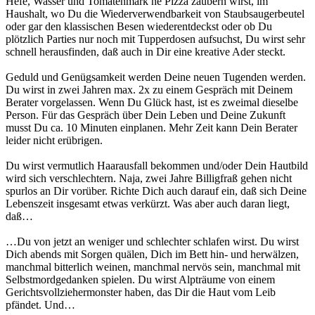
Hefe, Wasser und Tomatenmark ne Pizza zaubern wirst, im
Haushalt, wo Du die Wiederverwendbarkeit von Staubsaugerbeutel
oder gar den klassischen Besen wiederentdeckst oder ob Du
plötzlich Parties nur noch mit Tupperdosen aufsuchst, Du wirst sehr
schnell herausfinden, daß auch in Dir eine kreative Ader steckt.
Geduld und Genügsamkeit werden Deine neuen Tugenden werden.
Du wirst in zwei Jahren max. 2x zu einem Gespräch mit Deinem
Berater vorgelassen. Wenn Du Glück hast, ist es zweimal dieselbe
Person. Für das Gespräch über Dein Leben und Deine Zukunft
musst Du ca. 10 Minuten einplanen. Mehr Zeit kann Dein Berater
leider nicht erübrigen.
Du wirst vermutlich Haarausfall bekommen und/oder Dein Hautbild
wird sich verschlechtern. Naja, zwei Jahre Billigfraß gehen nicht
spurlos an Dir vorüber. Richte Dich auch darauf ein, daß sich Deine
Lebenszeit insgesamt etwas verkürzt. Was aber auch daran liegt,
daß…
…Du von jetzt an weniger und schlechter schlafen wirst. Du wirst
Dich abends mit Sorgen quälen, Dich im Bett hin- und herwälzen,
manchmal bitterlich weinen, manchmal nervös sein, manchmal mit
Selbstmordgedanken spielen. Du wirst Alpträume von einem
Gerichtsvollziehermonster haben, das Dir die Haut vom Leib
pfändet. Und…