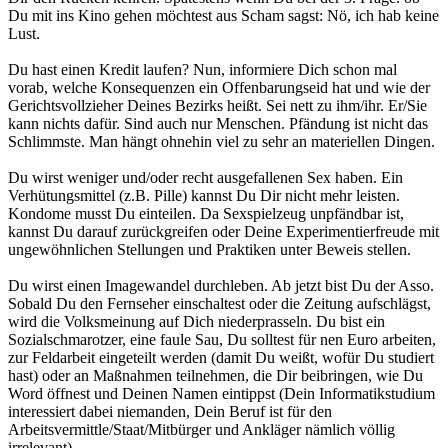
Du mit ins Kino gehen möchtest aus Scham sagst: Nö, ich hab keine
Lust.
Du hast einen Kredit laufen? Nun, informiere Dich schon mal
vorab, welche Konsequenzen ein Offenbarungseid hat und wie der
Gerichtsvollzieher Deines Bezirks heißt. Sei nett zu ihm/ihr. Er/Sie
kann nichts dafür. Sind auch nur Menschen. Pfändung ist nicht das
Schlimmste. Man hängt ohnehin viel zu sehr an materiellen Dingen.
Du wirst weniger und/oder recht ausgefallenen Sex haben. Ein
Verhütungsmittel (z.B. Pille) kannst Du Dir nicht mehr leisten.
Kondome musst Du einteilen. Da Sexspielzeug unpfändbar ist,
kannst Du darauf zurückgreifen oder Deine Experimentierfreude mit
ungewöhnlichen Stellungen und Praktiken unter Beweis stellen.
Du wirst einen Imagewandel durchleben. Ab jetzt bist Du der Asso.
Sobald Du den Fernseher einschaltest oder die Zeitung aufschlägst,
wird die Volksmeinung auf Dich niederprasseln. Du bist ein
Sozialschmarotzer, eine faule Sau, Du solltest für nen Euro arbeiten,
zur Feldarbeit eingeteilt werden (damit Du weißt, wofür Du studiert
hast) oder an Maßnahmen teilnehmen, die Dir beibringen, wie Du
Word öffnest und Deinen Namen eintippst (Dein Informatikstudium
interessiert dabei niemanden, Dein Beruf ist für den
Arbeitsvermittle/Staat/Mitbürger und Ankläger nämlich völlig
irrelevant).