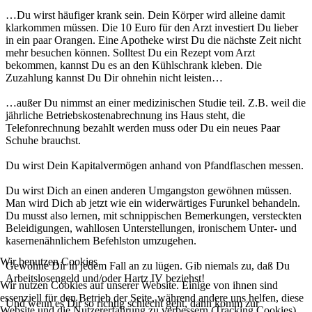
…Du wirst häufiger krank sein. Dein Körper wird alleine damit
klarkommen müssen. Die 10 Euro für den Arzt investiert Du lieber
in ein paar Orangen. Eine Apotheke wirst Du die nächste Zeit nicht
mehr besuchen können. Solltest Du ein Rezept vom Arzt
bekommen, kannst Du es an den Kühlschrank kleben. Die
Zuzahlung kannst Du Dir ohnehin nicht leisten…
…außer Du nimmst an einer medizinischen Studie teil. Z.B. weil die
jährliche Betriebskostenabrechnung ins Haus steht, die
Telefonrechnung bezahlt werden muss oder Du ein neues Paar
Schuhe brauchst.
Du wirst Dein Kapitalvermögen anhand von Pfandflaschen messen.
Du wirst Dich an einen anderen Umgangston gewöhnen müssen.
Man wird Dich ab jetzt wie ein widerwärtiges Furunkel behandeln.
Du musst also lernen, mit schnippischen Bemerkungen, versteckten
Beleidigungen, wahllosen Unterstellungen, ironischem Unter- und
kasernenähnlichem Befehlston umzugehen.
Wir benutzen Cookies
Gewöhne Dir in jedem Fall an zu lügen. Gib niemals zu, daß Du
Arbeitslosengeld und/oder Hartz IV beziehst!
Wir nutzen Cookies auf unserer Website. Einige von ihnen sind
essenziell für den Betrieb der Seite, während andere uns helfen, diese
Und wenn es Dir so richtig schlecht geht, dann komm zur
Website und die Nutzererfahrung zu verbessern (Tracking Cookies).