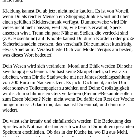
Kleidung kannst Du ab jetzt nicht mehr kaufen. Es ist von Vorteil,
wenn Du als reicher Mensch ein Shopping-Junkie warst und über
einen gefüllten Kleiderschrank verfügst. Dummerweise wird Dir
vieles nicht mehr passen, weil Du, wie bereits erwähnt, Speck
ansetzen wirst. Trenn ein paar Nähte an Stellen, die verdeckt sind
(z.B. Hosenbund) auf. Knöpfe kannst Du durch Kordeln oder große
Sicherheitsnadeln ersetzen, das verschafft Dir zumindest kurzfristig
etwas Spielraum. Verabschiede Dich von Mode! Vergiss am besten,
was dieses Wort bedeutet!
Dein Wesen wird sich verändern. Moral und Ethik werden Dir sehr
zweitrangig erscheinen. Du hast keine Skrupel mehr, schwarz zu
arbeiten, wenn Dir die Stadtwerke mit ner Jahresabschlagszahlung
von 200 Euro im Nacken sitzen. Es juckt Dich nicht, an der Uni
oder sonstwo Toilettenpapier zu stehlen und Deine Großzügigkeit
wird sich in schlimmsten Geiz verkehren (Freunde/Bekannte sollen
zum Essen bleiben? Nein, nicht wenn Du dafür den Rest der Woche
hungern musst. Glaub mir, das machst Du einmal, und dann nie
wieder).
Du wirst sehr kreativ und einfallsreich werden. Die Bedeutung des
Sprichworts Not macht erfinderisch wird sich Dir in ihrem gesamten
Spektrum erschließen. Ob das in der Küche ist, wo Du aus Mehl,