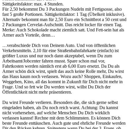
Sättigkeitsfaktor: max. 4 Stunden.
Für 2,50 bekommst Du 3 Packungen Nudeln mit Fertigsosse, also
fast 5 große Portionen. Sättigkeitsfaktor: 1 Tag (Übelkeit inklusive).
Alternativ bekommt man für 2,50 Euro ein Schnittbrot a 50 cent und
2 Packungen Cervelat-Aufschnitt. Das reicht locker für einen Tag.
Merke: Auch Schokolade macht ziemlich satt. Und Fett-sein hat als
Armer auch Vorteile, denn…
…verabschiede Dich von Deinem Auto. Und von öfftenlichen
Verkehrsmitteln. 2,10 für eine Straßenbahnfahrkarte (einfach) ist
größter Luxus und nur noch dann akzeptabel, wenn Du zum
Arbeitsamt/Jobcenter fahren musst. Spare schon mal vor,
Fahrtkosten werden nämlich erst ab 6,00 Euro ersetzt. Da Du als
Armer schön dick wirst, spielt das auch keine Rolle mehr, Du wirst
das Haus kaum noch verlassen. Wozu auch? Shoppen, Einkaufen,
Weggehen, Kino, all das kommt in Zukunft für Dich nicht mehr in
Frage. Und so fett wie Du werden wirst, willst Du Dich der
Öffentlichkeit nicht mehr präsentieren.
Du wirst Freunde verlieren. Besonders die, die sich gerne selbst
eingeladen haben, als Du noch reich warst. Achtung: Du kannst
nicht vorhersehen, auf welche Menschen Du Dich wirklich
verlassen kannst! Rechne mit dem Schlimmsten. Es können Dich
beste Freunde enttäuschen. Auch gute und ehrliche Freunde werden
Dir den Rücken kehren. Spätestens wenn Du bei der 3. Frage. ob