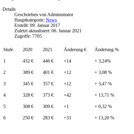
Details
Geschrieben von
Administrator
Hauptkategorie:
News
Erstellt: 09. Januar 2017
Zuletzt aktualisiert: 06. Januar 2021
Zugriffe: 7705
Stufe
2020
2021
Änderung €
Änderung %
1
432 €
446 €
+14
+ 3,24%
2
389 €
401 €
+12
+ 3,08 %
3
345 €
357 €
+12
+ 3,47 %
4
328 €
373 €
+42
+ 13,71 %
5
308 €
309 €
+1
+ 0,32 %
6
250 €
283 €
+33
+ 13,20 %