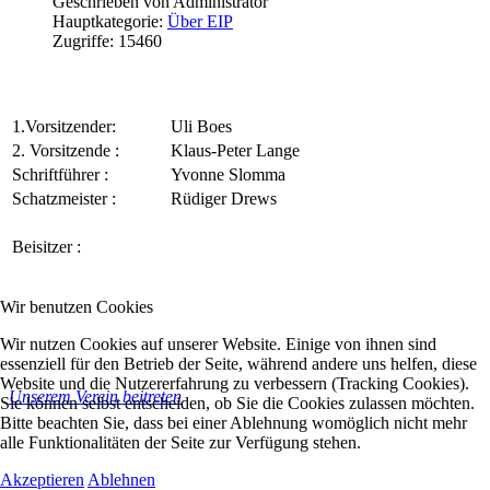
Geschrieben von
Administrator
Hauptkategorie:
Über EIP
Zugriffe: 15460
1.Vorsitzender:
Uli Boes
2. Vorsitzende :
Klaus-Peter Lange
Schriftführer :
Yvonne Slomma
Schatzmeister :
Rüdiger Drews
Beisitzer :
Wir benutzen Cookies
Wir nutzen Cookies auf unserer Website. Einige von ihnen sind
essenziell für den Betrieb der Seite, während andere uns helfen, diese
Website und die Nutzererfahrung zu verbessern (Tracking Cookies).
Unserem Verein beitreten
Sie können selbst entscheiden, ob Sie die Cookies zulassen möchten.
Bitte beachten Sie, dass bei einer Ablehnung womöglich nicht mehr
alle Funktionalitäten der Seite zur Verfügung stehen.
Akzeptieren
Ablehnen