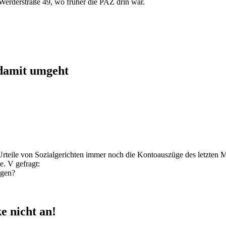
Werderstraße 49, wo früher die PAZ drin war.
 damit umgeht
Urteile von Sozialgerichten immer noch die Kontoauszüge des letzten 
e. V gefragt:
egen?
e nicht an!