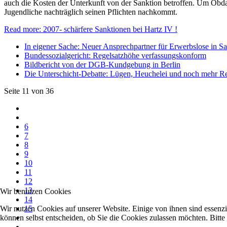
auch die Kosten der Unterkunft von der Sanktion betroffen. Um Obd
Jugendliche nachträglich seinen Pflichten nachkommt.
Read more: 2007- schärfere Sanktionen bei Hartz IV !
In eigener Sache: Neuer Ansprechpartner für Erwerbslose in Sal
Bundessozialgericht: Regelsatzhöhe verfassungskonform
Bildbericht von der DGB-Kundgebung in Berlin
Die Unterschicht-Debatte: Lügen, Heuchelei und noch mehr R
Seite 11 von 36
6
7
8
9
10
11
12
13
Wir benutzen Cookies
14
Wir nutzen Cookies auf unserer Website. Einige von ihnen sind essenzi
15
können selbst entscheiden, ob Sie die Cookies zulassen möchten. Bitte