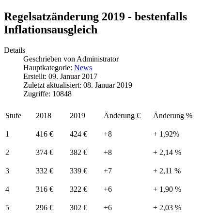
Regelsatzänderung 2019 - bestenfalls
Inflationsausgleich
Details
Geschrieben von
Administrator
Hauptkategorie:
News
Erstellt: 09. Januar 2017
Zuletzt aktualisiert: 08. Januar 2019
Zugriffe: 10848
Stufe
2018
2019
Änderung €
Änderung %
1
416 €
424 €
+8
+ 1,92%
2
374 €
382 €
+8
+ 2,14 %
3
332 €
339 €
+7
+ 2,11 %
4
316 €
322 €
+6
+ 1,90 %
5
296 €
302 €
+6
+ 2,03 %