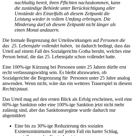
nachhaltig bereit, ihren Pflichten nachzukommen, kann
die zuständige Behörde unter Berücksichtigung aller
Umstände des Einzelfalls ab diesem Zeitpunkt die
Leistung wieder in vollem Umfang erbringen. Die
Minderung darf ab diesem Zeitpunkt nicht länger als
einen Monat andauern.
Die formale Begrenzung der Urteilswirkungen auf
Personen die
das 25. Lebensjahr vollendet haben
, ist dadurch bedingt, dass das
Urteil auf einem Fall des Sozialgerichts Gotha beruht, welches eine
Person betraf, die das 25. Lebensjahr schon vollendet hatte.
Eine 100%-ige Kürzung bei Personen unter 25 Jahren dürfte erst
recht verfassungswidrig sein. Es bleibt abzuwarten, ob
Sozialgerichte die Begrenzung für Personen unter 25 Jahre analog
anwenden. Wenn nicht, wäre das ein weiteres Trauerspiel in diesem
Recht(s)staat
.
Das Urteil mag auf den ersten Blick als Erfolg erscheinen, weil eine
60%-ige Sanktion oder eine 100%-ige Sanktion jetzt nicht mehr
zulässig sind, aber das Sanktionsregime wurde dadurch nur
abgemildert:
Eine bis zu 30%-ige Reduzierung des sozialen
Existenzminimums ist auf jeden Fall ein harter Schlag,