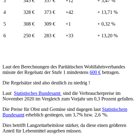
3
345 €
357 €
+12
+ 3,47 %
4
328 €
373 €
+42
+ 13,71 %
5
308 €
309 €
+1
+ 0,32 %
6
250 €
283 €
+33
+ 13,20 %
Laut den Berechnungen des Paritätischen Wohlfahrtsverbandes
müsste der Regelsatz der Stufe 1 mindestens
600 €
betragen.
Die Regelsätze sind also deutlich zu niedrig !
Laut
Statistisches Bundesamt
sind die Verbraucherpreise im
November 2020 im Vergleich zum Vorjahr um 0,3 Prozent gefallen.
Die Preise für Obst und Gemüse sind dagegen laut
Statistischem
Bundesamt
erheblich gestiegen, um 3,7% bzw. 2,6 '%.
Dies betrifft Langzeitarbeitslose stärker, da diese einen größeren
Anteil für Lebenmittel ausgeben müssen.